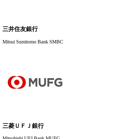
三井住友銀行
Mitsui Sumitomo Bank SMBC
三菱ＵＦＪ銀行
Mitsubishi UFJ Bank MUFG