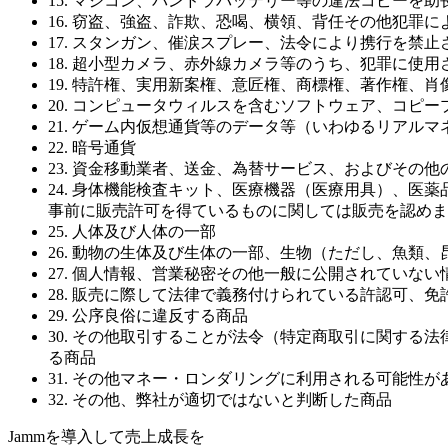
15. マジコン、パンドラバッテリー等の違法コピーを
16. 窃盗、強盗、詐欺、恐喝、横領、背任その他犯罪
17. スタンガン、催涙スプレー、法令により携行を禁
18. 超小型カメラ、赤外線カメラ等のうち、犯罪に使
19. 特許権、実用新案権、意匠権、商標権、著作権、
20. コンピュータウィルスを含むソフトウェア、コ
21. ゲーム内仮想通貨等のデータ等（いわゆるリアル
22. 暗号通貨
23. 資金移動業者、送金、為替サービス、およびその
24. 身体機能検査キット、医療機器（医療用具）、
事前に販売許可を得ているものに関しては販売を認めま
25. 人体及び人体の一部
26. 動物の生体及び生体の一部、生物（ただし、魚類
27. 個人情報、営業秘密その他一般に公開されていない
28. 販売に際して法律で義務付けられている許認可、
29. 公序良俗に違反する商品
30. その他取引することが法令（特定商取引に関す
る商品
31. その他マネー・ロンダリングに利用される可能性
32. その他、弊社が適切ではないと判断した商品
Jamm
を導入して売上成長を