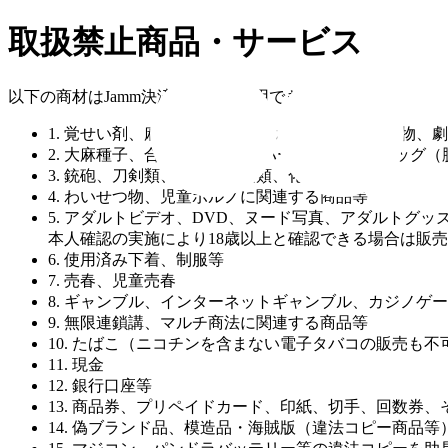
取扱禁止商品・サービス
以下の商材はJamm決済に対して利用できません。
1. 覚せい剤、麻薬、向精神薬、大麻、あへん、毒物、
2. 大麻種子、合法ハーブ(脱法ハーブ)、合法ドラッグ
3. 銃砲、刀剣類、武器、火薬類、化学兵器等
4. わいせつ物、児童ポルノに関連する商品等
5. アダルトビデオ、DVD、ヌード写真、アダルトグ
本人確認の実施により18歳以上と確認できる場合は販
6. 使用済み下着、制服等
7. 売春、児童売春
8. ギャンブル、インターネットギャンブル、カジノ
9. 無限連鎖講、マルチ商法に関連する商品等
10. たばこ（ニコチンを含まない電子タバコの販売も不
11. 現金
12. 銀行口座等
13. 商品券、プリペイドカード、印紙、切手、回数
14. 偽ブランド品、模造品・海賊版（違法コピー商品等