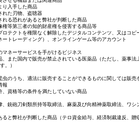
助長させる機器または関連商品
により入手した商品
止された刃物、盗聴器
用される恐れがあると弊社が判断した商品
肖像権等第三者の知的財産権を侵害する商品等
ピープロテクトを権限なく解除したデジタルコンテンツ、又はコ
マネートレーディング）、オンラインゲーム等のアカウント
他のマネーサービスを手がけるビジネス
医薬品、また国内で販売が禁止されている医薬品（ただし、薬事
す。）
、昆虫のうち、適法に販売することができるものに関しては販売
情報
免許、資格等の条件を満たしていない商品
る法律、銃砲刀剣類所持等取締法、麻薬及び向精神薬取締法、ワ
があると弊社が判断した商品（テロ資金給与、経済制裁違反、贈