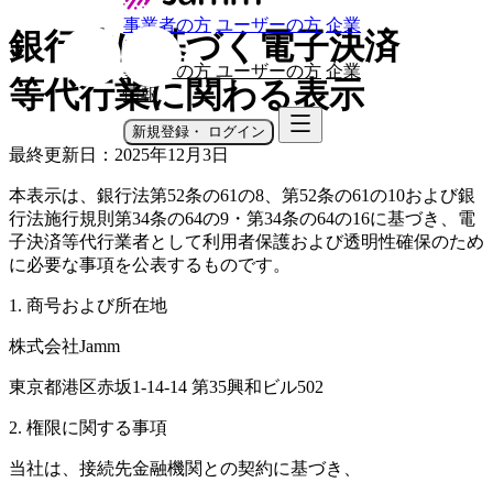
事業者の方
ユーザーの方
企業
銀行法に基づく電子決済
情報
事業者の方
ユーザーの方
企業
等代行業に関わる表示
情報
新規登録・ ログイン
最終更新日：2025年12月3日
本表示は、銀行法第52条の61の8、第52条の61の10および銀
行法施行規則第34条の64の9・第34条の64の16に基づき、電
子決済等代行業者として利用者保護および透明性確保のため
に必要な事項を公表するものです。
1. 商号および所在地
株式会社Jamm
東京都港区赤坂1-14-14 第35興和ビル502
2. 権限に関する事項
当社は、接続先金融機関との契約に基づき、