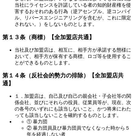
当社にライセンスを許諾している者の知的財産権を侵
害するおそれのある行為（逆アセンブル、逆コンパイ
ル、リバースエンジニアリングを含むが、これに限定
されない。）をしないものとします。
第１３条（商標）
【全加盟店共通】
当社及び加盟店は、相互に、相手方が承諾する態様に
おいて、相手方が保有する商標、ロゴ等を使用するこ
とができるものとします。
第１４条（反社会的勢力の排除）
【全加盟店共
通】
１．加盟店は、自己及び自己の親会社・子会社等の関
係会社、並びにそれらの役員、従業員等が、現在、次
の各号のいずれにも該当しないこと、かつ将来にわた
っても該当しないことを確約するものとします。
① 暴力団
② 暴力団員及び暴力団員でなくなった時から５
年を経過しない者