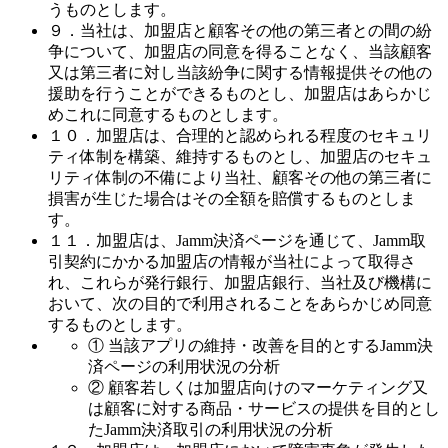
うものとします。
９．当社は、加盟店と顧客その他の第三者との間の紛
争について、加盟店の同意を得ることなく、当該顧客
又は第三者に対し当該紛争に関する情報提供その他の
援助を行うことができるものとし、加盟店はあらかじ
めこれに同意するものとします。
１０．加盟店は、合理的と認められる程度のセキュリ
ティ体制を構築、維持するものとし、加盟店のセキュ
リティ体制の不備により当社、顧客その他の第三者に
損害が生じた場合はその全額を賠償するものとしま
す。
１１．加盟店は、Jamm決済ページを通じて、Jamm取
引契約にかかる加盟店の情報が当社によって取得さ
れ、これらが発行銀行、加盟店銀行、当社及び機構に
おいて、次の目的で利用されることをあらかじめ同意
するものとします。
① 当該アプリの維持・改善を目的とするJamm決
済ページの利用状況の分析
② 顧客若しくは加盟店向けのマーケティング又
は顧客に対する商品・サービスの提供を目的とし
たJamm決済取引の利用状況の分析