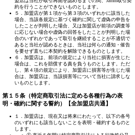
盟店は当社が取引再開を認めるまでの間、Jamm取引契
約を行うことができないものとします。
５．加盟店が第１項から第３項のいずれかに該当した
場合、当該各規定に基づく確約に関して虚偽の申告を
したことが判明した場合、又は加盟店が前項の調査等
に応じない場合や虚偽の回答をしたことが判明した場
合のいずれかであって取引を継続することが不適切で
あると当社が認めるときは、当社は何らの通知・催告
を要せず直ちに本契約を解除できるものとします。
６．加盟店は、前項の規定により当社に損害が生じた
場合は、これを賠償する責を負うものとします。ただ
し、第４項の規定により、加盟店に損害等が生じた場
合は、加盟店は、当該損害等について当社に請求しな
いものとします。
第１５条（特定商取引法に定める各種行為の表
明・確約に関する誓約）
【全加盟店共通】
１．加盟店は、現在又は将来にわたって、以下の各号
のいずれにも該当しないことを表明・確約するものと
します。