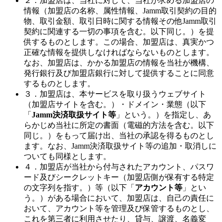
２．加盟店は、当社に対して、当社が求める加盟店の
情報（加盟店の名称、属性情報、Jamm取引契約の目的
物、取引金額、取引日時に関する情報その他Jamm取引
契約に関連する一切の事項を含む。以下同じ。）を提
供するものとします。この場合、加盟店は、真実かつ
正確な情報を提供しなければならないものとします。
なお、加盟店は、かかる加盟店の情報を当社が機構、
発行銀行及び加盟店銀行に対して提供することに同意
するものとします。
３．加盟店は、本サービスを取り扱うウェブサイト
（加盟店サイトを含む。）・ドメイン・業態（以下
「
Jamm決済取扱サイト等
」という。）を指定し、あ
らかじめ当社に所定の書面（電磁的方法を含む。以下
同じ。）をもって届け出、当社の承認を得るものとし
ます。なお、Jamm決済取扱サイト等の追加・取消しに
ついても同様とします。
４．加盟店が当社から付与されたアカウント、パスワ
ード及びシークレットキー（加盟店側が保有する特定
の文字列を指す。）等（以下「
アカウント等
」とい
う。）がある場合において、加盟店は、自己の責任に
おいて、アカウント等を管理及び保管するものとし、
これを第三者に利用させたり、貸与、譲渡、名義変