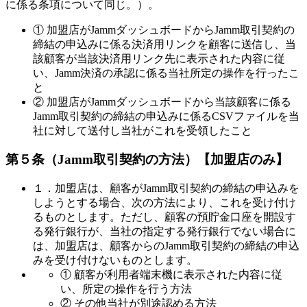
に係る条項について同じ。）。
① 加盟店がJammダッシュボードからJamm取引契約の
締結の申込みに係る決済用リンクを顧客に送信し、当
該顧客が当該決済用リンク先に表示された内容に従
い、Jamm決済の承認に係る当社所定の操作を行ったこ
と
② 加盟店がJammダッシュボードから当該顧客に係る
Jamm取引契約の締結の申込みに係るCSVファイルを当
社に対して送付し当社がこれを受領したこと
第５条（Jamm取引契約の方法）
【加盟店のみ】
１．加盟店は、顧客がJamm取引契約の締結の申込みを
しようとする場合、次の方法により、これを受け付け
るものとします。ただし、顧客の預貯金口座を開設す
る発行銀行が、当社の指定する発行銀行でない場合に
は、加盟店は、顧客からのJamm取引契約の締結の申込
みを受け付けないものとします。
① 顧客が利用者端末機に表示された内容に従
い、所定の操作を行う方法
② その他当社が別途認める方法