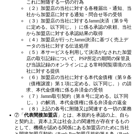
これに附随する一切の行為
（２）加盟店の当社に対する各種届出・通知、当
社から加盟店に対する通知・問合せ等の受領
（３）加盟店の当社に対するJamm決済（第９号
に定める。以下同じ。）に係る承認の依頼、当社
から加盟店に対する承認結果の取得
（４）加盟店が行ったJamm決済に基づく売上デ
ータの当社に対する伝送処理
（５）本サービスを利用して決済がなされた加盟
店の取引記録について、PSP所定の期間の保管及
び当該記録のオンラインによる常時閲覧環境の当
社に対する提供
（６）加盟店の当社に対する本代金債権（第９条
（債権譲渡）第１項に定める。以下同じ。）の請
求、本代金債権に係る弁済金の受領
（７）Jamm取引契約（第８号に定める。以下同
じ。）の解消、本代金債権に係る弁済金の返金
（８）上記の各号に附随又は関連する一切の業務
⑦「
代表間接加盟店
」とは、本規約を承認の上、自ら
と契約上、資本上又は社会上の関連性が存在するもの
として、機構が認める関係にある加盟店のために当社
と間接加盟店契約（Bank Pay加盟店規約第５条（Bank