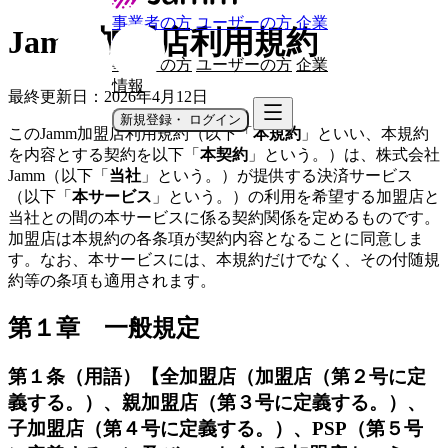
事業者の方
ユーザーの方
企業
Jamm加盟店利用規約
情報
事業者の方
ユーザーの方
企業
情報
最終更新日：2026年4月12日
新規登録・ ログイン
このJamm加盟店利用規約（以下「
本規約
」といい、本規約
を内容とする契約を以下「
本契約
」という。）は、株式会社
Jamm（以下「
当社
」という。）が提供する決済サービス
（以下「
本サービス
」という。）の利用を希望する加盟店と
当社との間の本サービスに係る契約関係を定めるものです。
加盟店は本規約の各条項が契約内容となることに同意しま
す。なお、本サービスには、本規約だけでなく、その付随規
約等の条項も適用されます。
第１章 一般規定
第１条（用語）
【全加盟店（加盟店（第２号に定
義する。）、親加盟店（第３号に定義する。）、
子加盟店（第４号に定義する。）、PSP（第５号