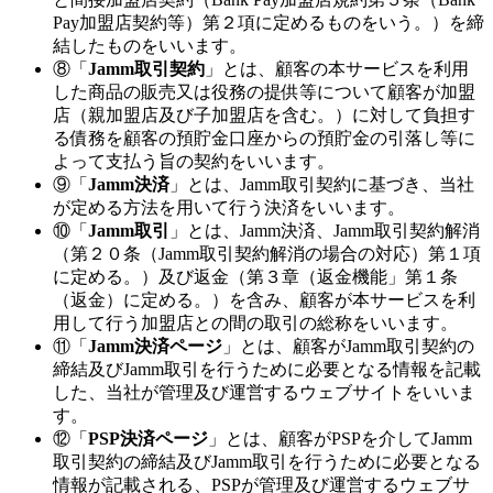
Pay加盟店契約等）第２項に定めるものをいう。）を締
結したものをいいます。
⑧「
Jamm取引契約
」とは、顧客の本サービスを利用
した商品の販売又は役務の提供等について顧客が加盟
店（親加盟店及び子加盟店を含む。）に対して負担す
る債務を顧客の預貯金口座からの預貯金の引落し等に
よって支払う旨の契約をいいます。
⑨「
Jamm決済
」とは、Jamm取引契約に基づき、当社
が定める方法を用いて行う決済をいいます。
⑩「
Jamm取引
」とは、Jamm決済、Jamm取引契約解消
（第２０条（Jamm取引契約解消の場合の対応）第１項
に定める。）及び返金（第３章（返金機能」第１条
（返金）に定める。）を含み、顧客が本サービスを利
用して行う加盟店との間の取引の総称をいいます。
⑪「
Jamm決済ページ
」とは、顧客がJamm取引契約の
締結及びJamm取引を行うために必要となる情報を記載
した、当社が管理及び運営するウェブサイトをいいま
す。
⑫「
PSP決済ページ
」とは、顧客がPSPを介してJamm
取引契約の締結及びJamm取引を行うために必要となる
情報が記載される、PSPが管理及び運営するウェブサ