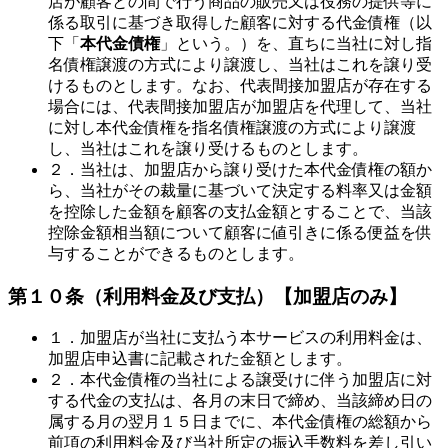
店が顧客との間で行う商品の販売又は役務の提供等に
係る取引に基づき取得した顧客に対する代金債権（以
下「
本代金債権
」という。）を、直ちに当社に対し指
名債権譲渡の方式により譲渡し、当社はこれを譲り受
けるものとします。なお、代表間接加盟店が存在する
場合には、代表間接加盟店が加盟店を代理して、当社
に対し本代金債権を指名債権譲渡の方式により譲渡
し、当社はこれを譲り受けるものとします。
２．当社は、加盟店から譲り受けた本代金債権の額か
ら、当社がその裁量に基づいて決定する料率又は金額
を控除した金額を顧客の支払金額とすることで、当該
控除金額相当額について顧客に値引きに係る便益を供
与することができるものとします。
第１０条（利用料金及び支払）
【加盟店のみ】
１．加盟店が当社に支払う本サービスの利用料金は、
加盟店申込書に記載された金額とします。
２．本代金債権の当社による譲受けに伴う加盟店に対
する代金の支払は、各月の末日で締め、当該締め日の
属する月の翌月１５日までに、本代金債権の総額から
前項の利用料金及び当社所定の振込手数料を差し引い