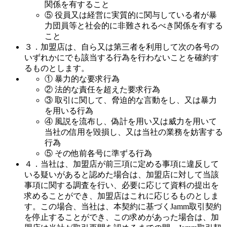
関係を有すること
⑤ 役員又は経営に実質的に関与している者が暴
力団員等と社会的に非難されるべき関係を有する
こと
３．加盟店は、自ら又は第三者を利用して次の各号の
いずれかにでも該当する行為を行わないことを確約す
るものとします。
① 暴力的な要求行為
② 法的な責任を超えた要求行為
③ 取引に関して、脅迫的な言動をし、又は暴力
を用いる行為
④ 風説を流布し、偽計を用い又は威力を用いて
当社の信用を毀損し、又は当社の業務を妨害する
行為
⑤ その他前各号に準ずる行為
４．当社は、加盟店が前三項に定める事項に違反して
いる疑いがあると認めた場合は、加盟店に対して当該
事項に関する調査を行い、必要に応じて資料の提出を
求めることができ、加盟店はこれに応じるものとしま
す。この場合、当社は、本契約に基づくJamm取引契約
を停止することができ、この求めがあった場合は、加