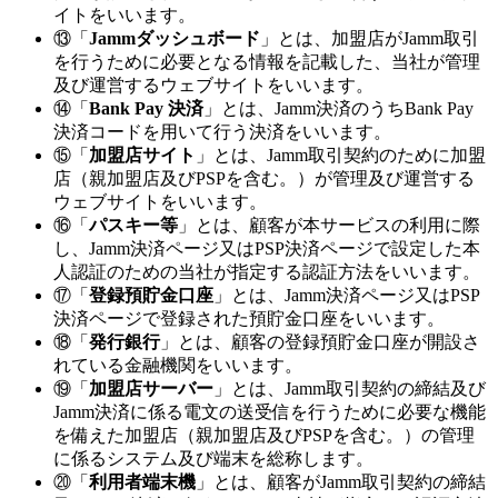
イトをいいます。
⑬「
Jammダッシュボード
」とは、加盟店がJamm取引
を行うために必要となる情報を記載した、当社が管理
及び運営するウェブサイトをいいます。
⑭「
Bank Pay 決済
」とは、Jamm決済のうちBank Pay
決済コードを用いて行う決済をいいます。
⑮「
加盟店サイト
」とは、Jamm取引契約のために加盟
店（親加盟店及びPSPを含む。）が管理及び運営する
ウェブサイトをいいます。
⑯「
パスキー等
」とは、顧客が本サービスの利用に際
し、Jamm決済ページ又はPSP決済ページで設定した本
人認証のための当社が指定する認証方法をいいます。
⑰「
登録預貯金口座
」とは、Jamm決済ページ又はPSP
決済ページで登録された預貯金口座をいいます。
⑱「
発行銀行
」とは、顧客の登録預貯金口座が開設さ
れている金融機関をいいます。
⑲「
加盟店サーバー
」とは、Jamm取引契約の締結及び
Jamm決済に係る電文の送受信を行うために必要な機能
を備えた加盟店（親加盟店及びPSPを含む。）の管理
に係るシステム及び端末を総称します。
⑳「
利用者端末機
」とは、顧客がJamm取引契約の締結