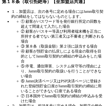
第１８条（取引拒絶等）
【全加盟店共通】
１．加盟店は、次の各号に定める場合にはJamm取引契
約の締結をしてはならないものとします。
① 顧客がパスワード等を発行銀行所定の回数を
超えて間違えて入力した場合
② 顧客がパスキー等及び利用者端末機を正当に
所持する者でない第三者又は不審者と判断される
場合
③ 第８条（取扱金額）第２項に該当する場合
④ 顧客が預貯金の払戻しによる現金の取得を目
的としてJamm取引契約の締結の申込みをした場
合
⑤ 停電、通信障害、システム保守等の理由によ
り、Jamm取引契約の取扱いを行うことができな
い場合
⑥ Jamm決済ページ又はPSP決済ページに登録さ
れた登録預貯金口座がJamm取引契約の締結に用
いることができない口座である場合
⑦ 日本国外でJamm取引契約の締結の申込みを受
けた場合
２．加盟店は、前項各号に定める場合、加盟店の都合