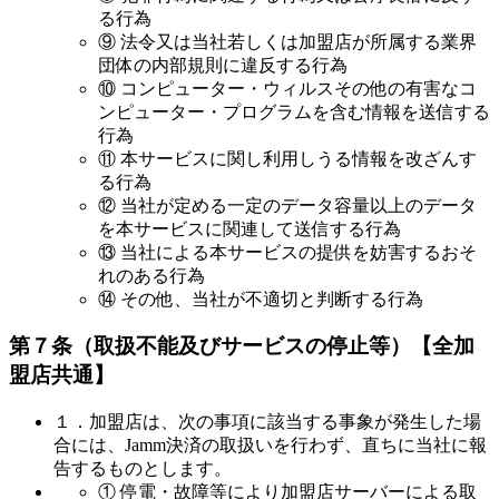
る行為
⑨ 法令又は当社若しくは加盟店が所属する業界
団体の内部規則に違反する行為
⑩ コンピューター・ウィルスその他の有害なコ
ンピューター・プログラムを含む情報を送信する
行為
⑪ 本サービスに関し利用しうる情報を改ざんす
る行為
⑫ 当社が定める一定のデータ容量以上のデータ
を本サービスに関連して送信する行為
⑬ 当社による本サービスの提供を妨害するおそ
れのある行為
⑭ その他、当社が不適切と判断する行為
第７条（取扱不能及びサービスの停止等）
【全加
盟店共通】
１．加盟店は、次の事項に該当する事象が発生した場
合には、Jamm決済の取扱いを行わず、直ちに当社に報
告するものとします。
① 停電・故障等により加盟店サーバーによる取