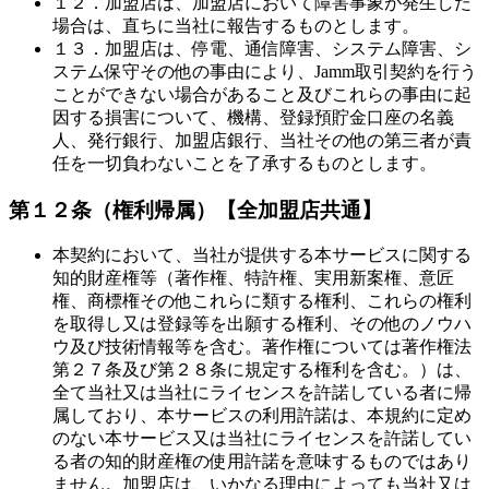
１２．加盟店は、加盟店において障害事象が発生した
場合は、直ちに当社に報告するものとします。
１３．加盟店は、停電、通信障害、システム障害、シ
ステム保守その他の事由により、Jamm取引契約を行う
ことができない場合があること及びこれらの事由に起
因する損害について、機構、登録預貯金口座の名義
人、発行銀行、加盟店銀行、当社その他の第三者が責
任を一切負わないことを了承するものとします。
第１２条（権利帰属）
【全加盟店共通】
本契約において、当社が提供する本サービスに関する
知的財産権等（著作権、特許権、実用新案権、意匠
権、商標権その他これらに類する権利、これらの権利
を取得し又は登録等を出願する権利、その他のノウハ
ウ及び技術情報等を含む。著作権については著作権法
第２７条及び第２８条に規定する権利を含む。）は、
全て当社又は当社にライセンスを許諾している者に帰
属しており、本サービスの利用許諾は、本規約に定め
のない本サービス又は当社にライセンスを許諾してい
る者の知的財産権の使用許諾を意味するものではあり
ません。加盟店は、いかなる理由によっても当社又は