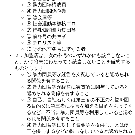
③ 暴力団準構成員
④ 暴力団関係企業
⑤ 総会屋等
⑥ 社会運動等標榜ゴロ
⑦ 特殊知能暴力集団等
⑧ 前各号の共生者
⑨ テロリスト等
⑩ その他前各号に準ずる者
２．加盟店は、次の各号のいずれかにも該当しないこ
と、かつ将来にわたっても該当しないことを確約する
ものとします。
① 暴力団員等が経営を支配していると認められ
る関係を有すること
② 暴力団員等が経営に実質的に関与していると
認められる関係を有すること
③ 自己、自社若しくは第三者の不正の利益を図
る目的又は第三者に損害を加える目的をもってす
るなど、不当に暴力団員等を利用していると認め
られる関係を有すること
④ 暴力団員等に対して資金等を提供し、又は便
宜を供与するなどの関与をしていると認められる