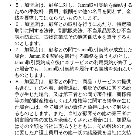
５．加盟店は、顧客に対し、Jamm取引契約を締結する
ための手数料、費用、報酬その他の名目を問わず、金
銭を要求してはならないものとします。
６．加盟店は、顧客との取引を行うにあたり、特定商
取引に関する法律、割賦販売法、不当景品類及び不当
表示防止法、古物営業法その他関係法令を遵守するも
のとします。
７．加盟店は、顧客との間でJamm取引契約が成立した
場合、Jamm取引契約を履行する義務を負うものとし、
Jamm取引契約成立後に本サービスの利用契約が終了し
た場合でも、Jamm取引契約を履行する義務を免れない
ものとします。
８．加盟店は、顧客との間で、商品（サービスの提供
も含む。）の不着、到着遅延、瑕疵その他に関する紛
争が生じた場合、又は第三者との間で著作権、商標権
等の知的財産権若しくは人格権等に関する紛争が生じ
た場合には、全て加盟店の責任と負担において解決す
るものとします。また、当社が顧客その他の第三者に
損害賠償等の支払を余儀なくされた場合には、加盟店
はその全額を当社に支払うとともに、その解決のため
に要した弁護士費用その他一切の諸経費を当社に支払