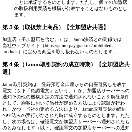
ことに承諾するものとします。ただし、個々の加盟店
の取扱利用実績を機構が公表することはないものとし
ます。
第３条（取扱禁止商品）
【全加盟店共通】
加盟店（子加盟店を含む。）は、Jamm決済との関係では、
当社ウェブサイト（https://jamm-pay.jp/terms/prohibited-
products）に定める商品を取り扱わないものとします。
第４条（Jamm取引契約の成立時期）
【全加盟店共
通】
Jamm取引契約は、登録預貯金口座からの口座引落しを表す
電文（以下「確認電文」という。）が、加盟店サーバーへの
通知その他の機構所定の方法で通知されないことを解除条件
として、顧客において当社が定める方法により認証が行わ
れ、かつ、当社の定める方法により、Jamm取引契約の締結
の申込みの実行がなされた時に成立するものとします。ただ
し、次の場合は、確認電文が加盟店サーバーへ通知されたも
のとみなします（以下、確認電文の加盟店サーバーへの通知