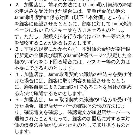
２．加盟店は、前項の方法によりJamm取引契約の締結
の申込みを受け付けた場合には、売買代金その他の
Jamm取引契約に係る対価（以下「
本対価
」という。）
を顧客に確認させるとともに、顧客に対してJamm決済
ページにおいてパスキー等を入力させるものとしま
す。ただし、継続支払を行う場合はパスキー等の入力
を省略することがあるものとします。
３．前項の規定にかかわらず、本対価の金額が発行銀
行所定の金額及び顧客がJamm決済ページで設定した金
額のいずれをも下回る場合には、パスキー等の入力は
不要にできるものとします。
４．加盟店は、Jamm取引契約の締結の申込みを受け付
けた場合には、顧客に取引内容を確認させるととも
に、顧客自身によるJamm取引であることを当社の定め
る方法で確認するものとします。
５．加盟店は、Jamm取引契約の締結の申込みを受け付
けた場合、加盟店サーバーの確認その他の方法によ
り、確認電文を確認し、確認電文が加盟店サーバーへ
通知されたことをもって、顧客の加盟店に対する本対
価の債務の弁済がなされたものとして取り扱うものと
します。