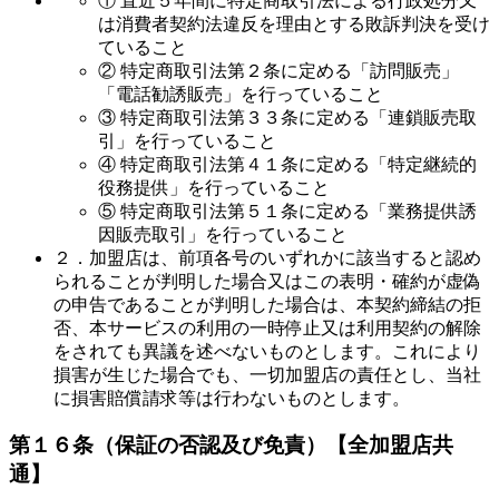
① 直近５年間に特定商取引法による行政処分又
は消費者契約法違反を理由とする敗訴判決を受け
ていること
② 特定商取引法第２条に定める「訪問販売」
「電話勧誘販売」を行っていること
③ 特定商取引法第３３条に定める「連鎖販売取
引」を行っていること
④ 特定商取引法第４１条に定める「特定継続的
役務提供」を行っていること
⑤ 特定商取引法第５１条に定める「業務提供誘
因販売取引」を行っていること
２．加盟店は、前項各号のいずれかに該当すると認め
られることが判明した場合又はこの表明・確約が虚偽
の申告であることが判明した場合は、本契約締結の拒
否、本サービスの利用の一時停止又は利用契約の解除
をされても異議を述べないものとします。これにより
損害が生じた場合でも、一切加盟店の責任とし、当社
に損害賠償請求等は行わないものとします。
第１６条（保証の否認及び免責）
【全加盟店共
通】