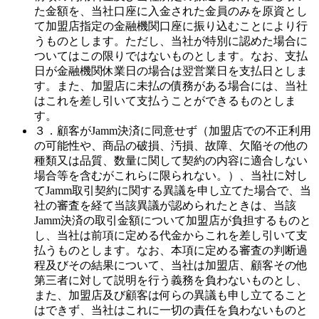
た金額を、当社口座に入金された金員のみを原資とし
て加盟店指定の金融機関口座に振り込むことにより行
うものとします。ただし、当社が特別に認めた場合に
ついてはこの限りではないものとします。なお、支払
日が金融機関休業日の場合は翌営業日を支払日としま
す。また、加盟店に未払の債務がある場合には、当社
はこれを差し引いて支払うことができるものとしま
す。
３．顧客がJamm決済に同意せず（加盟店での不正利用
の可能性や、商品の破損、汚損、故障、欠陥その他の
種類又は品質、数量に関して契約の内容に適合しない
場合等を含むがこれらに限られない。）、当社に対し
てJamm取引契約に関する異議を申し立てた場合で、当
社の審査を経て当該異議が認められたときは、当該
Jamm決済の取引金額について加盟店が負担するものと
し、当社は前項に定める代金からこれを差し引いて支
払うものとします。なお、本項に定める審査の判断過
程及びその結果について、当社は加盟店、顧客その他
第三者に対して説明を行う義務を負わないものとし、
また、加盟店及び顧客は何らの異議も申し立てること
はできず、当社はこれに一切の責任を負わないものと