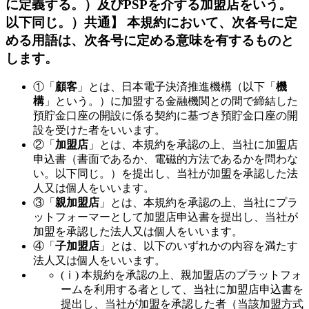
に定義する。）及びPSPを介する加盟店をいう。
以下同じ。）共通】
本規約において、次各号に定
める用語は、次各号に定める意味を有するものと
します。
①「
顧客
」とは、日本電子決済推進機構（以下「
機
構
」という。）に加盟する金融機関との間で締結した
預貯金口座の開設に係る契約に基づき預貯金口座の開
設を受けた者をいいます。
②「
加盟店
」とは、本規約を承認の上、当社に加盟店
申込書（書面であるか、電磁的方法であるかを問わな
い。以下同じ。）を提出し、当社が加盟を承認した法
人又は個人をいいます。
③「
親加盟店
」とは、本規約を承認の上、当社にプラ
ットフォーマーとして加盟店申込書を提出し、当社が
加盟を承認した法人又は個人をいいます。
④「
子加盟店
」とは、以下のいずれかの内容を満たす
法人又は個人をいいます。
(ⅰ) 本規約を承認の上、親加盟店のプラットフォ
ームを利用する者として、当社に加盟店申込書を
提出し、当社が加盟を承認した者（当該加盟方式