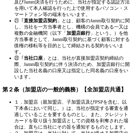
及びJamm決済を行うために、当社が指定する認証方法
を用いて本人確認を行った上で使用するパソコン・ス
マートフォン等の端末をいいます。
㉑「
直接加盟店契約
」とは、顧客のJamm取引契約に関
し、当社を一方当事者とし、機構の会員である一又は
複数の金融機関（以下「
加盟店銀行
」という。）を他
方当事者として、Jamm取引契約に基づく顧客に対する
債権の移転等を目的として締結される契約をいいま
す。
㉒「
当社口座
」とは、当社が直接加盟店契約締結の
際、Jamm取引契約に伴う決済のため、加盟店銀行に開
設した当社名義の口座又は指定した同名義の口座をい
います。
第２条（加盟店の一般的義務）
【全加盟店共通】
１．加盟店（親加盟店、子加盟店及びPSPを含む。以
下本条において同じ。）は、当社が指定する審査を通
過していることを要するものとし、また、クレジット
カードを取り扱う加盟店としての資格を剥奪された場
合は、直ちに当社にその旨を通知するものとします。