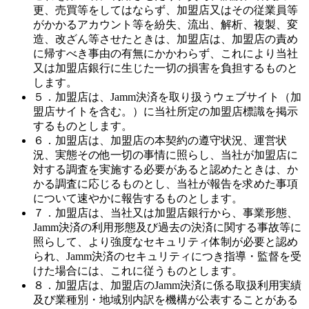
更、売買等をしてはならず、加盟店又はその従業員等
がかかるアカウント等を紛失、流出、解析、複製、変
造、改ざん等させたときは、加盟店は、加盟店の責め
に帰すべき事由の有無にかかわらず、これにより当社
又は加盟店銀行に生じた一切の損害を負担するものと
します。
５．加盟店は、Jamm決済を取り扱うウェブサイト（加
盟店サイトを含む。）に当社所定の加盟店標識を掲示
するものとします。
６．加盟店は、加盟店の本契約の遵守状況、運営状
況、実態その他一切の事情に照らし、当社が加盟店に
対する調査を実施する必要があると認めたときは、か
かる調査に応じるものとし、当社が報告を求めた事項
について速やかに報告するものとします。
７．加盟店は、当社又は加盟店銀行から、事業形態、
Jamm決済の利用形態及び過去の決済に関する事故等に
照らして、より強度なセキュリティ体制が必要と認め
られ、Jamm決済のセキュリティにつき指導・監督を受
けた場合には、これに従うものとします。
８．加盟店は、加盟店のJamm決済に係る取扱利用実績
及び業種別・地域別内訳を機構が公表することがある