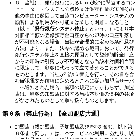
６．当社は、発行銀行によるJamm決済に関連するコン
ピューター・システムの点検又は保守作業の実施その
他の事由に起因して当該コンピューター・システムの
顧客による利用が不可能又は著しく困難になること
（以下「
発行銀行システム停止
」という。）により本
対価相当額の登録預貯金口座からの即時の口座引落し
が不可能となる場合、当社が合理的に定める条件及び
方法により、また、法令の認める範囲において、発行
銀行システム停止を直接の原因として登録預貯金口座
からの即時の引落しが不可能となる当該本対価相当額
に限定して、顧客に代わって立て替えることができる
ものとします。当社が当該立替えを行い、その旨を含
む確認電文が前項に定めるところに従い加盟店サーバ
ーへ通知された場合、前項の規定にかかわらず、加盟
店は、顧客の加盟店に対する当該本対価の債務の弁済
がなされたものとして取り扱うものとします。
第６条（禁止行為）
【全加盟店共通】
加盟店（親加盟店、子加盟店及びPSPを含む。以下第
８条まで同じ。）は、本サービスの利用にあたり、以