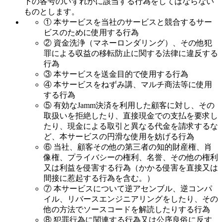
下の各号のいずれかに該当する行為をしてはならない
ものとします。
① 本サービスを当社のサービスと競合するサー
ビスのために使用する行為
② 資金洗浄（マネーロンダリング）、その他犯
罪による収益の移転防止に関する法律に違反する
行為
③ 本サービスを送金目的で使用する行為
④ 本サービスをねずみ講、マルチ商法等に使用
する行為
⑤ 有効なJamm決済を利用した顧客に対し、その
取扱いを拒絶したり、直接現金での支払を要求し
たり、現金による取引と異なる代金を請求するな
ど、本サービスの円滑な使用を妨げる行為
⑥ 当社、顧客その他の第三者の知的財産権、肖
像権、プライバシーの権利、名誉、その他の権利
又は利益を侵害する行為（かかる侵害を直接又は
間接に惹起する行為を含む。）
⑦ 本サービスについて逆アセンブル、逆コンパ
イル、リバースエンジニアリングをしたり、その
他の方法でソースコードを解読したりする行為
⑧ 犯罪行為に関連する行為又は公序良俗に反す