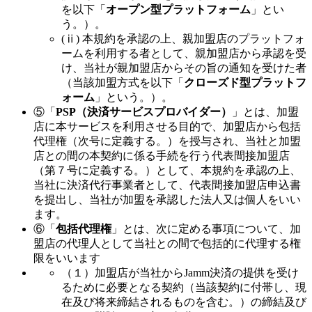
を以下「
オープン型プラットフォーム
」とい
う。）。
(ⅱ) 本規約を承認の上、親加盟店のプラットフォ
ームを利用する者として、親加盟店から承認を受
け、当社が親加盟店からその旨の通知を受けた者
（当該加盟方式を以下「
クローズド型プラットフ
ォーム
」という。）。
⑤「
PSP（決済サービスプロバイダー）
」とは、加盟
店に本サービスを利用させる目的で、加盟店から包括
代理権（次号に定義する。）を授与され、当社と加盟
店との間の本契約に係る手続を行う代表間接加盟店
（第７号に定義する。）として、本規約を承認の上、
当社に決済代行事業者として、代表間接加盟店申込書
を提出し、当社が加盟を承認した法人又は個人をいい
ます。
⑥「
包括代理権
」とは、次に定める事項について、加
盟店の代理人として当社との間で包括的に代理する権
限をいいます
（１）加盟店が当社からJamm決済の提供を受け
るために必要となる契約（当該契約に付帯し、現
在及び将来締結されるものを含む。）の締結及び